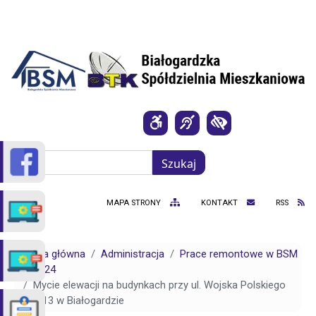
Przejdź do treści
Szukaj
Szukaj
MAPA STRONY
KONTAKT
RSS
Strona główna
Administracja
Prace remontowe w BSM
2024
Mycie elewacji na budynkach przy ul. Wojska Polskiego
11 i 13 w Białogardzie