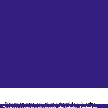
© Wszystkie prawa zastrzeżone, Białogardzka Spółdzielnia
Ta strona korzysta z ciasteczek, aby świadczyć usługi na