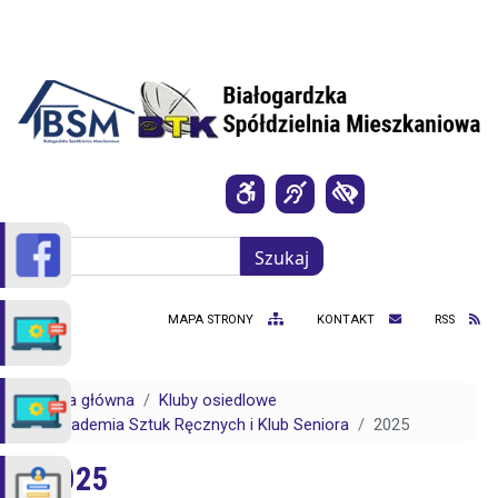
Przejdź do treści
Szukaj
Szukaj
MAPA STRONY
KONTAKT
RSS
Strona główna
Kluby osiedlowe
Akademia Sztuk Ręcznych i Klub Seniora
2025
2025