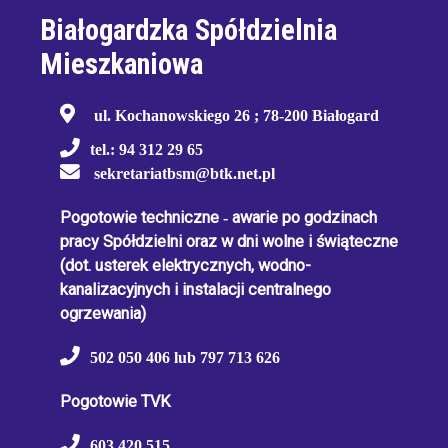
Białogardzka Spółdzielnia
Mieszkaniowa
ul. Kochanowskiego 26 ; 78-200 Białogard
tel.: 94 312 29 65
sekretariatbsm@btk.net.pl
Pogotowie techniczne
-
awarie po godzinach
pracy Spółdzielni oraz w dni wolne i świąteczne
(dot. usterek elektrycznych, wodno-
kanalizacyjnych i instalacji centralnego
ogrzewania)
502 050 406 lub 797 713 626
Pogotowie TVK
603 420 515