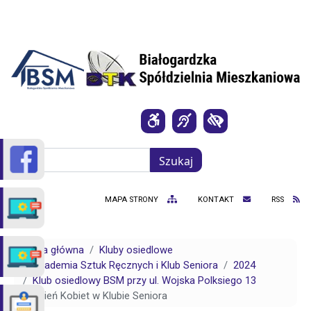
Przejdź do treści
Szukaj
Szukaj
MAPA STRONY
KONTAKT
RSS
Strona główna
Kluby osiedlowe
Akademia Sztuk Ręcznych i Klub Seniora
2024
Klub osiedlowy BSM przy ul. Wojska Polksiego 13
Dzień Kobiet w Klubie Seniora