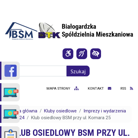
Przejdź do treści
Szukaj
Szukaj
MAPA STRONY
KONTAKT
RSS
Strona główna
Kluby osiedlowe
Imprezy i wydarzenia
2024
Klub osiedlowy BSM przy ul. Komara 25
KLUB OSIEDLOWY BSM PRZY UL.