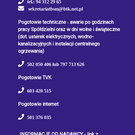
tel.: 94 312 29 65
sekretariatbsm@btk.net.pl
Pogotowie techniczne
-
awarie po godzinach
pracy Spółdzielni oraz w dni wolne i świąteczne
(dot. usterek elektrycznych, wodno-
kanalizacyjnych i instalacji centralnego
ogrzewania)
502 050 406 lub 797 713 626
Pogotowie TVK
603 420 515
Pogotowie internet
501 376 035
INFORMACJE OD NADAWCY - link z