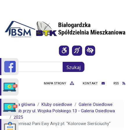
Przejdź do treści
Szukaj
Szukaj
MAPA STRONY
KONTAKT
RSS
Strona główna
Kluby osiedlowe
Galerie Osiedlowe
Klub przy ul. Wojska Polskiego 13 - Galeria Osiedlowa
2025
Wernisaż Pani Ewy Anyż pt. "Kolorowe Sierściuchy"