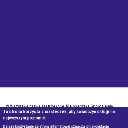
© Wszystkie prawa zastrzeżone, Białogardzka Spółdzielnia
Ta strona korzysta z ciasteczek, aby świadczyć usługi na
Mieszkaniowa
najwyższym poziomie.
Dalsze korzystanie ze strony internetowej oznacza ich akceptację.