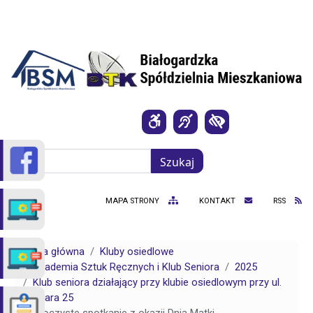
Przejdź do treści
Szukaj
Szukaj
MAPA STRONY
KONTAKT
RSS
Strona główna
Kluby osiedlowe
Akademia Sztuk Ręcznych i Klub Seniora
2025
Klub seniora działający przy klubie osiedlowym przy ul.
Komara 25