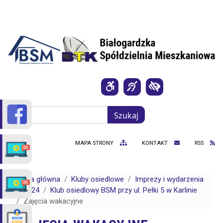
Przejdź do treści
Szukaj
Szukaj
MAPA STRONY
KONTAKT
RSS
Strona główna
Kluby osiedlowe
Imprezy i wydarzenia
2024
Klub osiedlowy BSM przy ul. Pełki 5 w Karlinie
Zajęcia wakacyjne