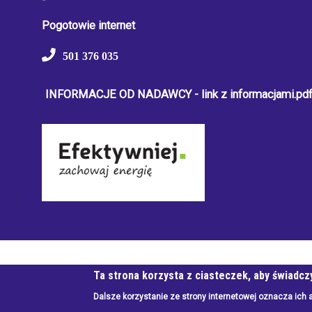
Pogotowie internet
501 376 035
INFORMACJE OD NADAWCY - link z informacjami.pd
© Wszystkie prawa zastrzeżone, Białogardzka Spółdzielnia 
Ta strona korzysta z ciasteczek, aby świadcz
Dalsze korzystanie ze strony internetowej oznacza ich 