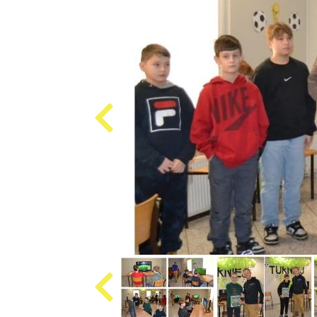
Produkcja
i
cena
emisji
plansz
reklamowych,
ogłoszeń
Projekty
unijne