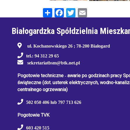
Share
Facebook
Twitter
Email
Białogardzka Spółdzielnia Mieszka
ul. Kochanowskiego 26 ; 78-200 Białogard
tel.: 94 312 29 65
sekretariatbsm@btk.net.pl
Pogotowie techniczne
-
awarie po godzinach pracy Spół
świąteczne
(dot. usterek elektrycznych, wodno-kanaliza
centralnego ogrzewania)
502 050 406 lub 797 713 626
Pogotowie TVK
603 420 515