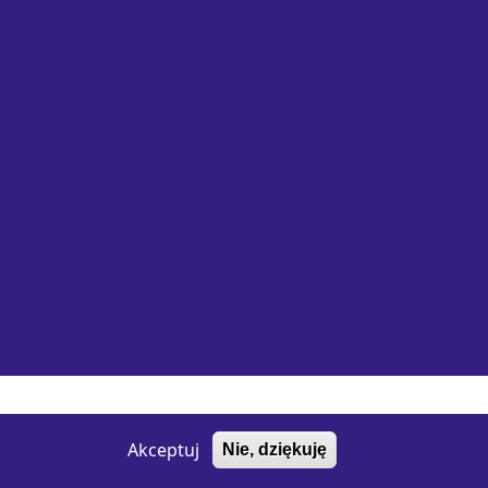
Wykonanie e-jankowska
Akceptuj
Nie, dziękuję