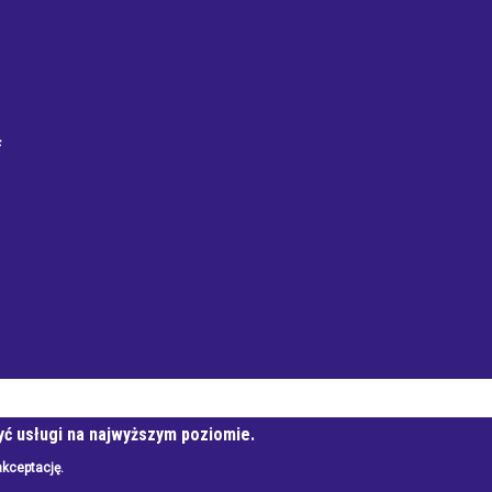
f
Mieszkaniowa
yć usługi na najwyższym poziomie.
akceptację.