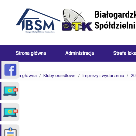
Przejdź do treści
Strona główna
Administracja
Strefa lok
Skład
Porady
Zarządu
dotyczące
Strona główna
Kluby osiedlowe
Imprezy i wydarzenia
20
Białogardzkiej
centralneg
Spółdzielni
ogrzewani
Mieszkaniowej
(uwarunkow
Pracownicy
Porady
Białogardzkiej
dotyczące
Spółdzielni
spraw
Mieszkaniowej
czynszowy