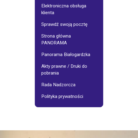
Galerie
Osiedlowe
Elektroniczna obsługa
klienta
jnego:
Stowarzyszenie
Sprawdź swoją pocztę
"Pasjonaci"
Strona główna
PANORAMA
Wynajem
sali
-
Panorama Białogardzka
cennik
Akty prawne / Druki do
pobrania
Fotoinspiracje
Rada Nadzorcza
Polityka prywatności