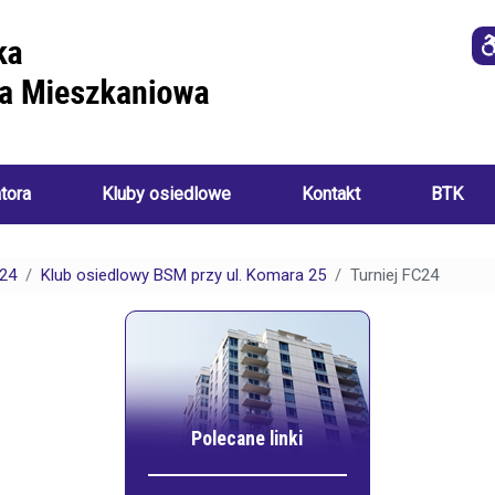
atora
Kluby osiedlowe
Kontakt
BTK
Imprezy
i
24
Klub osiedlowy BSM przy ul. Komara 25
Turniej FC24
o
wydarzenia
a
ania):
Akademia
Sztuk
Ręcznych
i
Klub
ch:
Seniora
Polecane linki