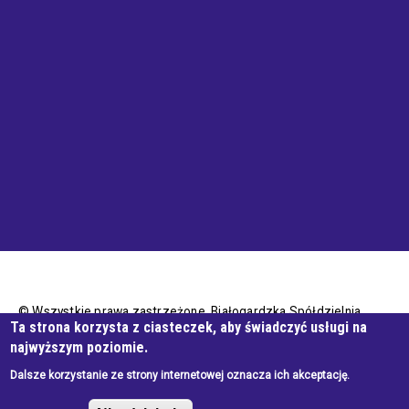
© Wszystkie prawa zastrzeżone, Białogardzka Spółdzielnia
Ta strona korzysta z ciasteczek, aby świadczyć usługi na
Mieszkaniowa
najwyższym poziomie.
Dalsze korzystanie ze strony internetowej oznacza ich akceptację.
Wykonanie e-jankowska