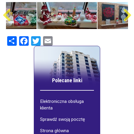
Share
Facebook
Twitter
Email
Polecane linki
Elektroniczna obsługa
klienta
Sprawdź swoją pocztę
Strona główna