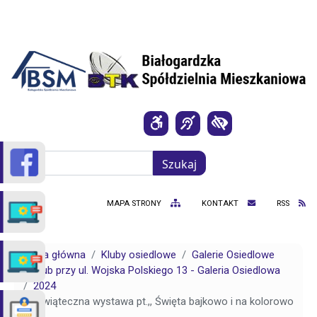
Przejdź do treści
Szukaj
Szukaj
MAPA STRONY
KONTAKT
RSS
Strona główna
Kluby osiedlowe
Galerie Osiedlowe
Klub przy ul. Wojska Polskiego 13 - Galeria Osiedlowa
2024
Świąteczna wystawa pt.,, Święta bajkowo i na kolorowo