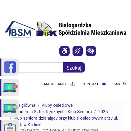
Przejdź do treści
Szukaj
Szukaj
MAPA STRONY
KONTAKT
RSS
Strona główna
Kluby osiedlowe
Akademia Sztuk Ręcznych i Klub Seniora
2025
Klub seniora działający przy klubie osiedlowym przy ul.
Pełki 5 w Karlinie