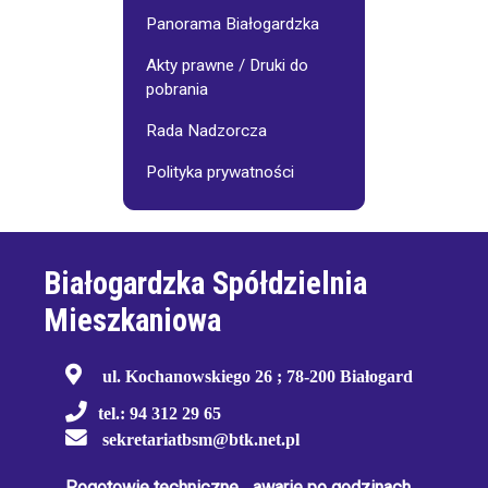
Panorama Białogardzka
Akty prawne / Druki do
pobrania
Rada Nadzorcza
Polityka prywatności
Białogardzka Spółdzielnia
Mieszkaniowa
ul. Kochanowskiego 26 ; 78-200 Białogard
tel.: 94 312 29 65
sekretariatbsm@btk.net.pl
Pogotowie techniczne
-
awarie po godzinach