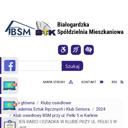
Przejdź do treści
Szukaj
Szukaj
MAPA STRONY
KONTAKT
RSS
Strona główna
Kluby osiedlowe
Akademia Sztuk Ręcznych i Klub Seniora
2024
Klub osiedlowy BSM przy ul. Pełki 5 w Karlinie
DZIEŃ BABCI I DZIADKA W KLUBIE PRZY UL. PEŁKI 5 W