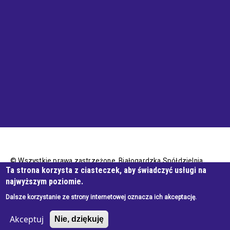
© Wszystkie prawa zastrzeżone, Białogardzka Spółdzielnia
Ta strona korzysta z ciasteczek, aby świadczyć usługi na
Mieszkaniowa
najwyższym poziomie.
Dalsze korzystanie ze strony internetowej oznacza ich akceptację.
Wykonanie e-jankowska
Akceptuj
Nie, dziękuję